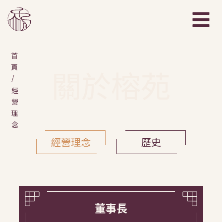
首
頁
關於榕苑
/
經
營
理
念
經營理念
歷史
董事長